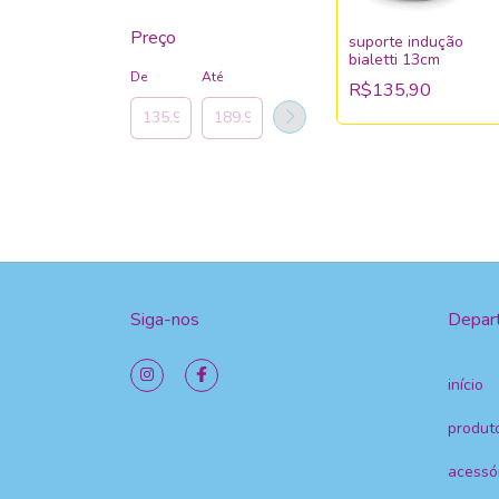
Preço
suporte indução
bialetti 13cm
De
Até
R$135,90
Siga-nos
Depar
início
produt
acessó