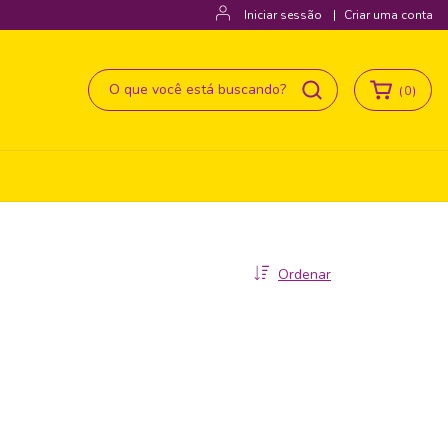
Iniciar sessão
|
Criar uma conta
(
0
)
Ordenar