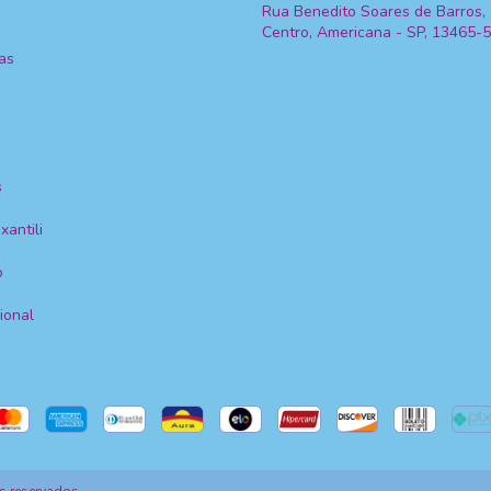
Rua Benedito Soares de Barros, 
Centro, Americana - SP, 13465-
ras
s
xantili
o
cional