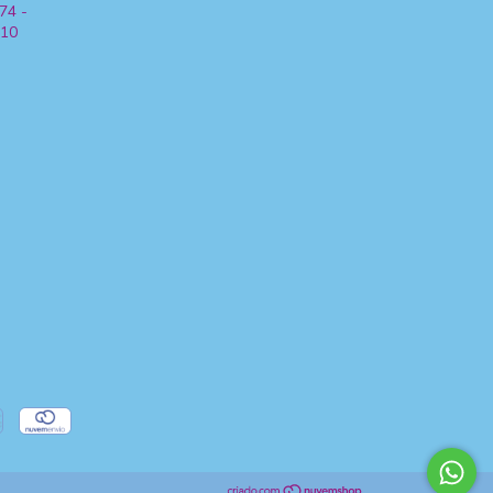
74 -
510