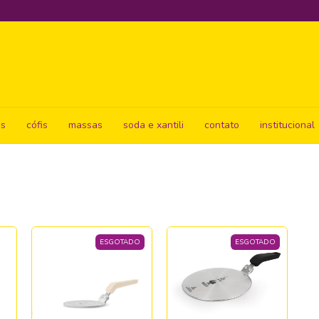
s
cófis
massas
soda e xantili
contato
institucional
ESGOTADO
ESGOTADO