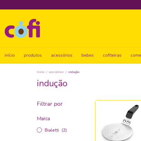
início
produtos
acessórios
bebes
cofiteiras
come
Início
/
acessórios
/
indução
indução
Filtrar por
Marca
Bialetti
(2)