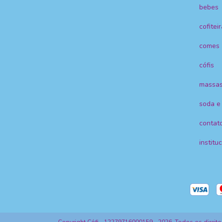
bebes
cofitei
comes
cófis
massa
soda e 
contat
institu