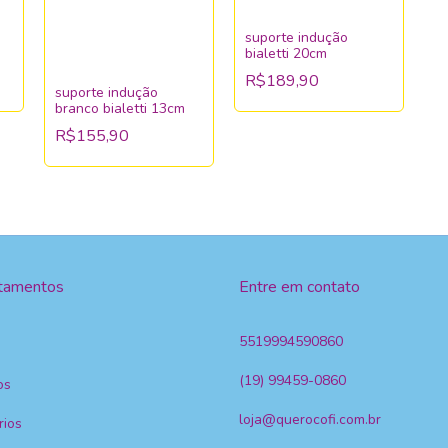
suporte indução
bialetti 20cm
R$189,90
suporte indução
branco bialetti 13cm
R$155,90
tamentos
Entre em contato
5519994590860
(19) 99459-0860
os
loja@querocofi.com.br
rios