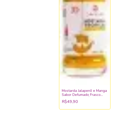
Mostarda Jalapenõ e Manga
Sabor Defumado Frasco
195g Sabor das Índias 30
R$49,90
ANOS Sem Glúten