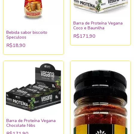
Barra de Proteína Vegana
Coco e Baunilha
Bebida sabor biscoito
R$171,90
Speculoos
R$18,90
Barra de Proteína Vegana
Chocolate Nibs
R$171,90