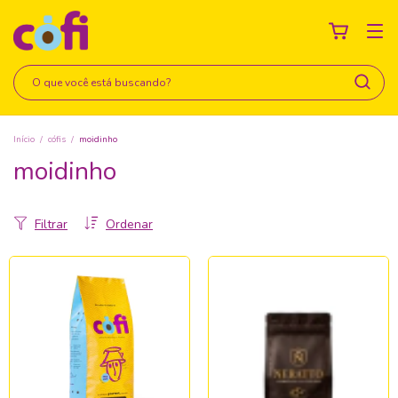
Início
/
cófis
/
moidinho
moidinho
Filtrar
Ordenar