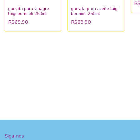
R$
garrafa para vinagre
garrafa para azeite luigi
luigi bormioli 250ml
bormioli 250ml
R$69,90
R$69,90
Siga-nos