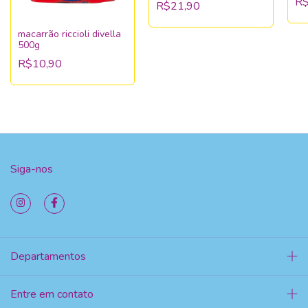
R$
R$21,90
macarrão riccioli divella
500g
R$10,90
Siga-nos
Departamentos
Entre em contato