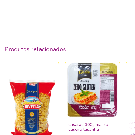
Produtos relacionados
ca
casarao 300g massa
ca
caseira lasanha
tomat.berinjela