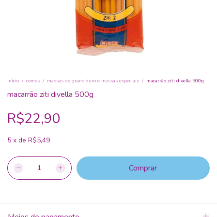
Início
/
comes
/
massas de grano duro e massas especiais
/
macarrão ziti divella 500g
macarrão ziti divella 500g
R$22,90
5
x
de
R$5,49