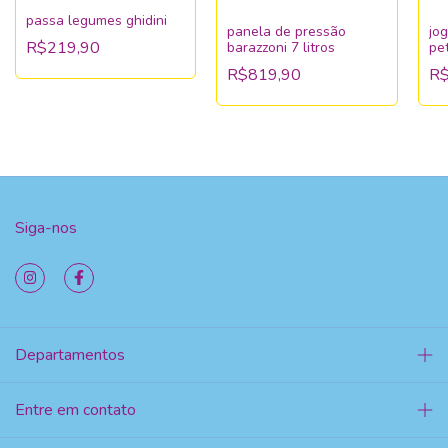
passa legumes ghidini
panela de pressão
jo
R$219,90
barazzoni 7 litros
pet
pe
R$819,90
R$
Siga-nos
Departamentos
Entre em contato