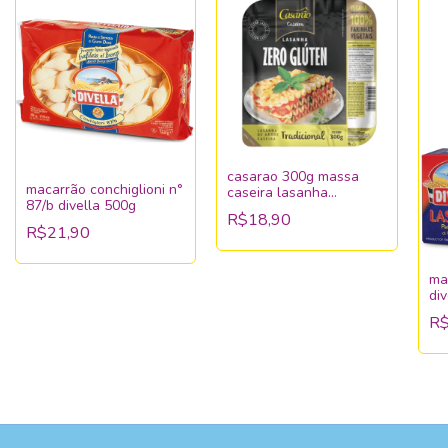
casarao 300g massa
macarrão conchiglioni n°
caseira lasanha
87/b divella 500g
tradicional
R$18,90
R$21,90
ma
di
R$