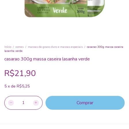
Início
/
comes
/
massas de grano duro e massas especiais
/
casarao 300g massa caseira
lasanha verde
casarao 300g massa caseira lasanha verde
R$21,90
5
x
de
R$5,25